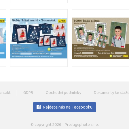
ontakt
GDPR
Obchodní podmínky
Dokumenty ke staže
Najdete nás na Facebooku
© copyright 2026 - Prestigephoto s.r.o.