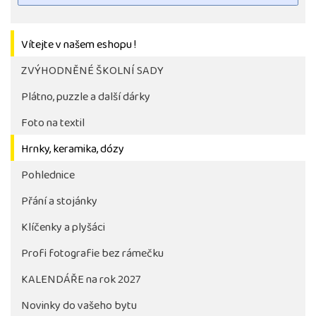
Vítejte v našem eshopu !
ZVÝHODNĚNÉ ŠKOLNÍ SADY
Plátno, puzzle a další dárky
Foto na textil
Hrnky, keramika, dózy
Pohlednice
Tlačítko pro stažení fotografie bude aktivni až po 
objednávky školy
Přání a stojánky
Klíčenky a plyšáci
Profi fotografie bez rámečku
KALENDÁŘE na rok 2027
Novinky do vašeho bytu