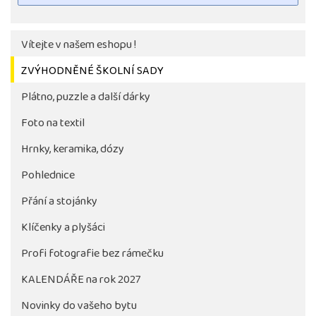
Vítejte v našem eshopu !
ZVÝHODNĚNÉ ŠKOLNÍ SADY
Plátno, puzzle a další dárky
Foto na textil
Hrnky, keramika, dózy
Pohlednice
Tlačítko pro stažení fotografie bude aktivni až po 
objednávky školy
Přání a stojánky
Klíčenky a plyšáci
Profi fotografie bez rámečku
KALENDÁŘE na rok 2027
Novinky do vašeho bytu